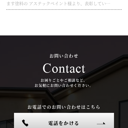
して、２～３パターンにてご提案をさせていただいて
ます塗料の アステックペイント様より、表彰していた
せていただきました。 お客様より、知らない業者に
の影響は愚か、お約束をしているお客様 にまで迷惑を
おります。 ネット反響からのお客様は、相見積をされ
だきました！ シリコンREVOと言う、外壁塗装専用
屋根が外れていると言われた・・・との事でした 最近
掛けてしまうといった事態も発生しております・・・
てる方が圧倒的に多いですが 弊社は、【完全自社施
塗料（遮熱塗料）の神奈川エリアの 施工実績1位を取
は以前工事をしたお客様からそのような問い合わせが
1日も早く、この強盗関連の被害がなくなり、早期解
工】【営業担当の提案力】【他社との施工品質の差別
る事が出来ました！ 弊社だけの力ではなく、お客様を
多く、何も問題ない 事の方が圧倒的に多いのです
決を心から望みます・・・ また、防犯カメラ設置や
化】の３点には、には自信がありますので、相見積で
もちろんのこと、弊社を支えていただいて おります材
が・・・ なんと・・・そのＫ様邸の屋根ではなく、お
防犯ライト、防犯砂利、防犯鍵などの、施工も弊社で
も多数のご依頼をいただいております。 引き続き、弊
料メーカー様、協力会社様などがあってこそ、弊社が
隣の住宅の屋根の棟板金が外れて おり、Ｋ様の屋根に
可能ですので 弊社担当者にご相談いただければ幸いで
社社員一同、精進させていただきますので、本年もよ
営業活動を おこなえております。 改めて御礼申し上げ
引っ掛かっている状態でした・・・ お隣の方には、
す。
ろしくお願い申し上げます、
ます。
ドローン写真を見せて報告をさせていただき、弊社に
て修繕工事 をさせていただきました。
お問い合わせ
Contact
お困りごとやご相談など、
お気軽にお問い合わせください。
お電話でのお問い合わせはこちら
電話をかける