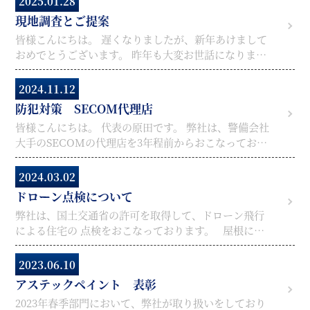
2025.01.28
現地調査とご提案
皆様こんにちは。 遅くなりましたが、新年あけまして
おめでとうございます。 昨年も大変お世話になりまし
た。 本年もよろしくお願い申し上げます。 最近はお
陰様で、既存のお客様、不動産管理会社様、マンショ
2024.11.12
ン/アパートオーナー様、ネット反響の新規のお客様か
防犯対策 SECOM代理店
ら、多数の現地調査や御見積のご依頼をいただいてお
皆様こんにちは。 代表の原田です。 弊社は、警備会社
ります。 約2年前から導入をしてはいるが、なかなか
大手のSECOMの代理店を3年程前からおこなっており
使いこなせていなかった、ドローン点検用のドローン
ます。 昨今の強盗関連の影響で、新規で警備会社を検
2台が最近とても活躍しております。 弊社のドローン
討している方が大変多いとの事です！ 今までも、弊社
は国土交通省nの許可取得済で万が一の保険にも加入
2024.03.02
で工事をしていただいたお客様や、不動産事業のお客
しており、飛行免許も取得しております！ ドローン点
ドローン点検について
様でもSECOMをご検討 いただきご成約をいただいて
検のメリットとしては、多々ありますが、お客様が安
弊社は、国土交通省の許可を取得して、ドローン飛行
おります。 弊社担当者にご相談いただければ、弊社担
心 して点検が可能と言う事が1番かと思います。 ま
による住宅の 点検をおこなっております。 屋根に登
当者とSECOMの専属担当者にてSECOMの 最適なご
た、とても解像度の高い写真や動画にてお客様に説明
らせてしまい、屋根を壊してしまうような悪徳業者も
契約内容をご提案が可能です！ 御見積やプランのご提
も可能です。 ドローン点検後、2日～3日以内ぐらいに
おりますので ドローン点検なら、リアルタイムで屋根
案のみだけでも、無料ですのでお気軽にご相談いただ
2023.06.10
【現地調査報告書】 【御見積書】 【ご提案書】 をセ
の状態をお客様と一緒に確認出来ます！ 先日、弊社
ければ幸いです。 弊社も通常業務をおこなっている
ットにしてご提案をさせていただいております。 ま
アステックペイント 表彰
にて2年程前に屋根葺き替え工事をさせていただきま
だけで、弊社営業スタッフや施工スタッフ職人が、通
た、お客様のライフプランやご予算等を総合的に判断
2023年春季部門において、弊社が取り扱いをしており
した 青葉区のK様邸の定期点検をドローンにて実施さ
報 や職務質問により、大幅な時間を取られて、業務へ